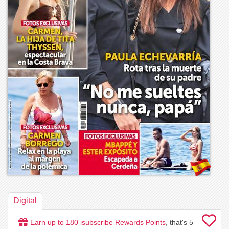
Digital
Earn up to
180
isubscribe Rewards Points
, that's
5