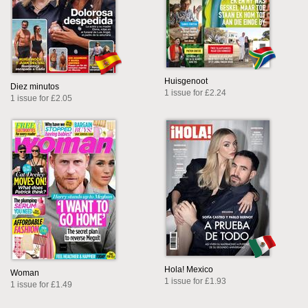
Huisgenoot
Diez minutos
1 issue for £2.24
1 issue for £2.05
Hola! Mexico
Woman
1 issue for £1.93
1 issue for £1.49