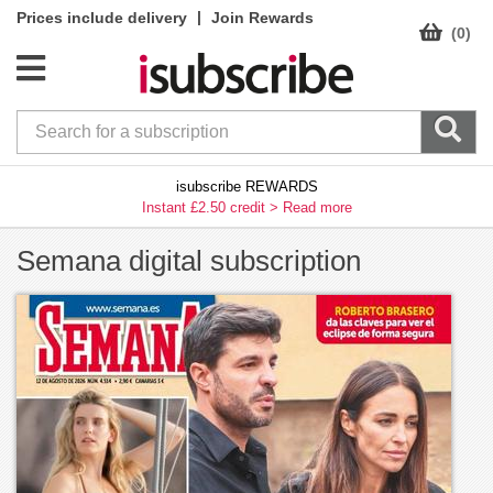
|
Prices include delivery
Join Rewards
(0)
isubscribe REWARDS
Instant £2.50 credit >
Read more
Semana digital subscription